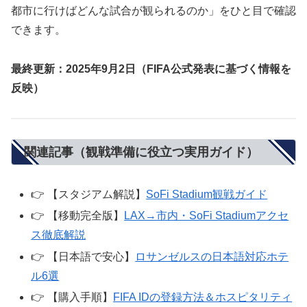
都市に行けばどんな試合が観られるのか」をひと目で確認
できます。
最終更新：2025年9月2日（FIFA公式発表に基づく情報を
反映）
関連記事（観戦準備に役立つ実用ガイド）
👉 【スタジアム解説】
SoFi Stadium観戦ガイド
👉 【移動完全版】
LAX→市内・SoFi Stadiumアクセ
ス徹底解説
👉 【日本語で安心】
ロサンゼルスの日本語対応ホテ
ル6選
👉 【購入手順】
FIFA IDの登録方法＆ホスピタリティ