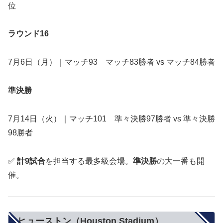
位
ラウンド16
7月6日（月）｜マッチ93 マッチ83勝者 vs マッチ84勝者
準決勝
7月14日（火）｜マッチ101 準々決勝97勝者 vs 準々決勝
98勝者
✅
計9試合
を担当する最多級会場。
準決勝
の大一番も開
催。
ヒューストン（Houston Stadium）