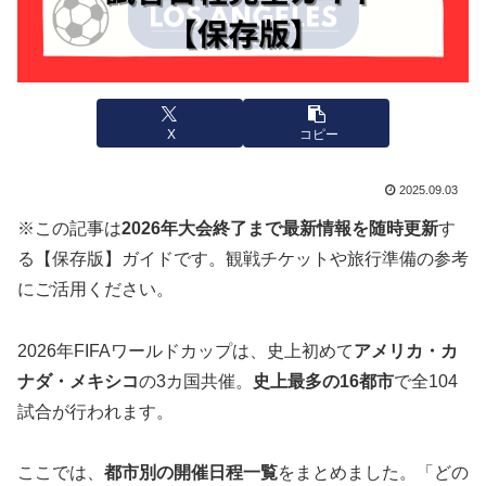
X
コピー
2025.09.03
※この記事は
2026年大会終了まで最新情報を随時更新
す
る【保存版】ガイドです。観戦チケットや旅行準備の参考
にご活用ください。
2026年FIFAワールドカップは、史上初めて
アメリカ・カ
ナダ・メキシコ
の3カ国共催。
史上最多の16都市
で全104
試合が行われます。
ここでは、
都市別の開催日程一覧
をまとめました。「どの