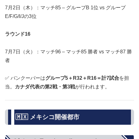
7月2日（木）：マッチ85 – グループB 1位 vs グループ
E/F/G/I/Jの3位
ラウンド16
7月7日（火）：マッチ96 – マッチ85 勝者 vs マッチ87 勝
者
✅ バンクーバーは
グループ5＋R32＋R16＝計7試合
を担
当。
カナダ代表の第2戦・第3戦
が行われます。
🇲🇽 メキシコ開催都市