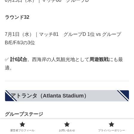
6月25日（木）｜マッチ60 グループD
ラウンド32
7月1日（水）｜マッチ81 グループD 1位 vs グループ
B/E/F/I/Jの3位
✅
計6試合
。西海岸の人気観光地として
周遊観戦
にも最
適。
アトランタ（Atlanta Stadium）
グループステージ
6月15日（月）｜マッチ14 グループH
運営者プロフィール
お問い合わせ
プライバシーポリシー